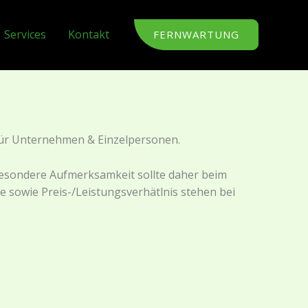
Services
Kontakt
FERNWARTUNG
 für Unternehmen & Einzelpersonen.
 Besondere Aufmerksamkeit sollte daher beim
 sowie Preis-/Leistungsverhätlnis stehen bei