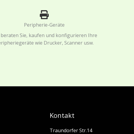
Peripherie-Geräte
 beraten Sie, kaufen und konfigurieren Ihre
ripheriegeräte wie Drucker, Scanner usw.
Kontakt
Traundorfer Str.14