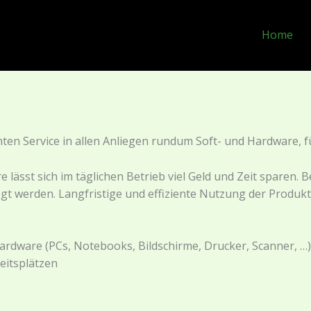
Home
ten Service in allen Anliegen rundum Soft- und Hardware,
lässt sich im täglichen Betrieb viel Geld und Zeit sparen.
 werden. Langfristige und effiziente Nutzung der Produkte
rdware (PCs, Notebooks, Bildschirme, Drucker, Scanner, …)
eitsplätzen